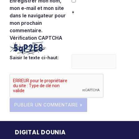
Enregistrer mon nom,
mon e-mail et mon site
*
dans le navigateur pour
mon prochain
commentaire.
Vérification CAPTCHA
Saisir le texte ci-haut:
DIGITAL DOUNIA