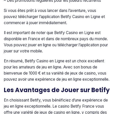
– Des promotions régulières pour les joueurs récurrents
Si vous êtes prêt à vous lancer dans l’aventure, vous
pouvez télécharger l’application Betify Casino en Ligne et
commencer à jouer immédiatement.
Il est important de noter que Betify Casino en Ligne est
disponible en France et dans de nombreux pays du monde.
Vous pouvez jouer en ligne ou télécharger l’application pour
jouer sur votre mobile.
En résumé, Betify Casino en Ligne est un choix excellent
pour les amateurs de jeu en ligne. Avec son bonus de
bienvenue de 1000 € et sa variété de jeux de casino, vous
pouvez avoir une expérience de jeu en ligne exceptionnelle.
Les Avantages de Jouer sur Betify
En choisissant Betify, vous bénéficiez d’une expérience de
jeu en ligne exceptionnelle. Le casino Betify France vous
offre une variété de jeux de casino en ligne, y compris des