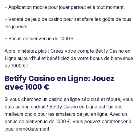
– Application mobile pour jouer partout et à tout moment.
– Variété de jeux de casino pour satisfaire les goûts de tous
les joueurs.
– Bonus de bienvenue de 1000 €.
Alors, n’hésitez plus ! Créez votre compte Betify Casino en
Ligne aujourd’hui et bénéficiez de votre bonus de bienvenue
de 1000 € !
Betify Casino en Ligne: Jouez
avec 1000 €
Si vous cherchez un casino en ligne sécurisé et réputé, vous
êtes au bon endroit ! Betify Casino en Ligne est l’un des
meilleurs choix pour les amateurs de jeu en ligne. Avec un
bonus de bienvenue de 1000 €, vous pouvez commencer à
jouer immédiatement.