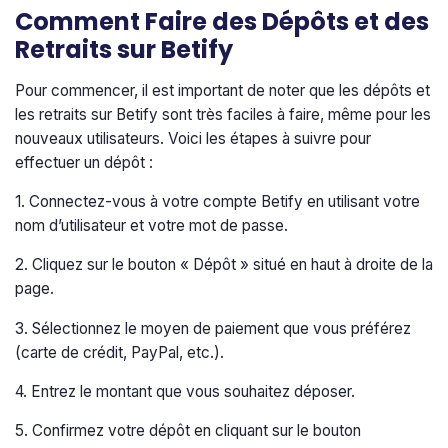
Comment Faire des Dépôts et des
Retraits sur Betify
Pour commencer, il est important de noter que les dépôts et
les retraits sur Betify sont très faciles à faire, même pour les
nouveaux utilisateurs. Voici les étapes à suivre pour
effectuer un dépôt :
1. Connectez-vous à votre compte Betify en utilisant votre
nom d’utilisateur et votre mot de passe.
2. Cliquez sur le bouton « Dépôt » situé en haut à droite de la
page.
3. Sélectionnez le moyen de paiement que vous préférez
(carte de crédit, PayPal, etc.).
4. Entrez le montant que vous souhaitez déposer.
5. Confirmez votre dépôt en cliquant sur le bouton