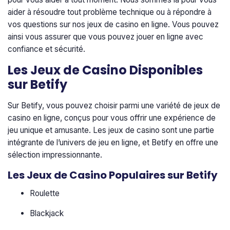
aider à résoudre tout problème technique ou à répondre à
vos questions sur nos jeux de casino en ligne. Vous pouvez
ainsi vous assurer que vous pouvez jouer en ligne avec
confiance et sécurité.
Les Jeux de Casino Disponibles
sur Betify
Sur Betify, vous pouvez choisir parmi une variété de jeux de
casino en ligne, conçus pour vous offrir une expérience de
jeu unique et amusante. Les jeux de casino sont une partie
intégrante de l’univers de jeu en ligne, et Betify en offre une
sélection impressionnante.
Les Jeux de Casino Populaires sur Betify
Roulette
Blackjack