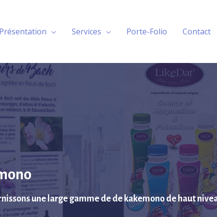
Présentation
Services
Porte-Folio
Contact
mono
rnissons une large gamme de de kakemono de haut nive